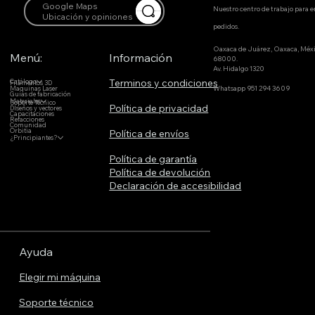
Google Maps
Nuestro centro de trabajo para 
Ubicación y opiniones
pedidos.
Oaxaca de Juárez, Oaxaca, Méx
Menú:
Información
68000.
Av. Hidalgo 1320
Terminos y condiciones
Catálogo
Filamentos 3D
Whatsapp 951 294 3609
Maquinas Laser
Guías de fabricación
Materiales
Soporte Técnico
Política de privacidad
DIseños y vectores
Capacitaciones
Refacciones
Comunidad
Orbitia
Política de envíos
¿Principiantes?
Política de garantía
Política de devolución
Declaración de accesibilidad
Ayuda
Elegir mi máquina
Soporte técnico