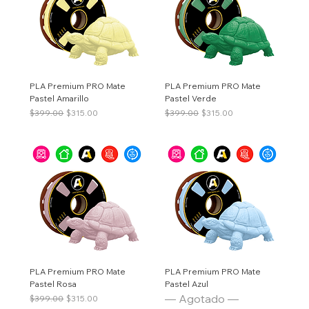
PLA Premium PRO Mate
PLA Premium PRO Mate
Pastel Amarillo
Pastel Verde
Precio
Precio de oferta
Precio
Precio de oferta
$399.00
$315.00
$399.00
$315.00
PLA Premium PRO Mate
PLA Premium PRO Mate
Pastel Rosa
Pastel Azul
— Agotado —
Precio
Precio de oferta
$399.00
$315.00