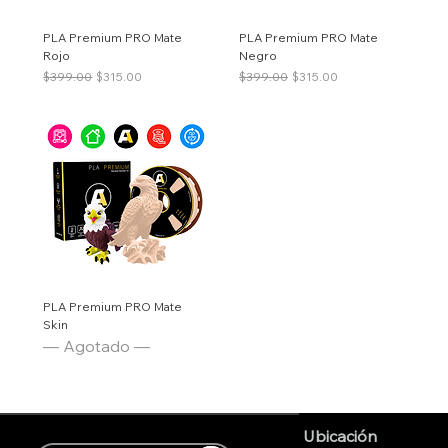
PLA Premium PRO Mate
PLA Premium PRO Mate
Rojo
Negro
Precio
Precio de oferta
Precio
Precio de oferta
$399.00
$315.00
$399.00
$315.00
PLA Premium PRO Mate
Skin
— Agotado —
Ubicación