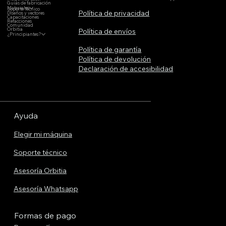
Guías de fabricación
Materiales
Soporte Técnico
Política de privacidad
DIseños y vectores
Capacitaciones
Refacciones
Comunidad
Orbitia
Política de envíos
¿Principiantes?
Política de garantía
Política de devolución
Declaración de accesibilidad
Ayuda
Elegir mi máquina
Soporte técnico
Asesoría Orbitia
Asesoría Whatsapp
Formas de pago