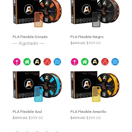
PLA Flexible Dorado
PLA Flexible Negro
— Agotado —
Precio
Precio de oferta
$499.00
$399.00
PLA Flexible Azul
PLA Flexible Amarillo
Precio
Precio de oferta
Precio
Precio de oferta
$499.00
$399.00
$499.00
$399.00