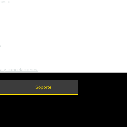
ones o
.
a
ía y cancelaciones.
Soporte