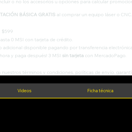
 incluir o no los accesorios u opciones para calcular promoci
TACIÓN BÁSICA GRATIS
al comprar un equipo láser o CNC
e $599
asta 0 MSI con tarjeta de crédito.
 adicional disponible pagando por transferencia electrónic
hora y paga después! 3 MSI
sin tarjeta
con MercadoPago.
a nuestros términos y condiciones,
políticas de envío, garant
Videos
Ficha técnica