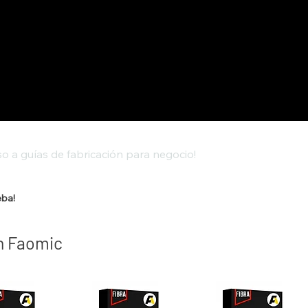
o a guías de fabricación para negocio!
eba!
n Faomic