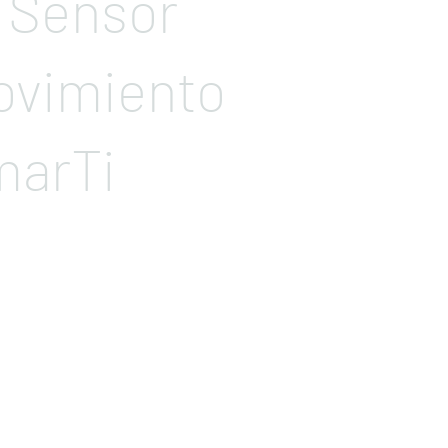
 Sensor
ovimiento
marTi