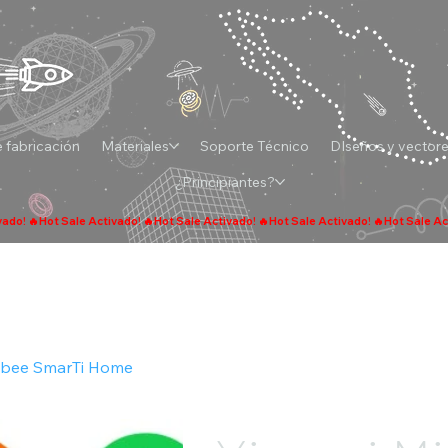
 fabricación
Materiales
Soporte Técnico
DIseños y vector
¿Principiantes?
gbee SmarTi Home