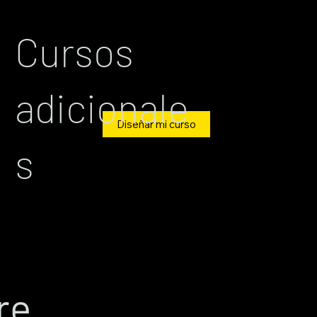
Cursos
adicionale
Diseñar mi curso
s
re