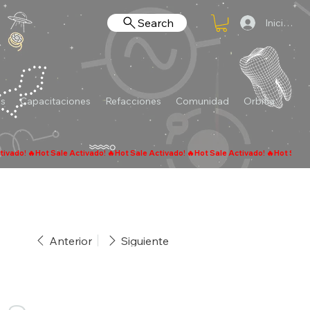
Search
Iniciar se
es
Capacitaciones
Refacciones
Comunidad
Orbitia
Anterior
Siguiente