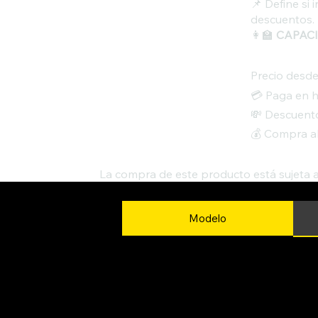
📌 Define si
descuentos.
👩‍🏫
CAPACI
Precio desd
💳 Paga en h
💸 Descuento
💰 Compra a
La compra de este producto está sujeta 
Modelo