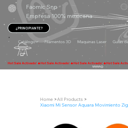
Faomic Snp
Empresa 100% mexicana
¿PRINCIPIANTE?
Catálogo
Filamentos 3D
Maquinas Laser
Guías de
Home
>
All Products
>
Xiaomi Mi Sensor Aquara Movimiento Zi