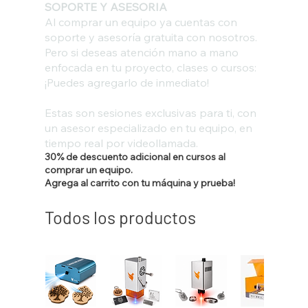
SOPORTE Y ASESORIA
Al comprar un equipo ya cuentas con
soporte y asesoría gratuita con nosotros.
Pero si deseas atención mano a mano
enfocada en tu proyecto, clases o cursos:
¡Puedes agregarlo de inmediato!
Estas son sesiones exclusivas para ti, con
un asesor especializado en tu equipo, en
tiempo real por videollamada.
30% de descuento adicional en cursos al
comprar un equipo.
Agrega al carrito con tu máquina y prueba!
Todos los productos