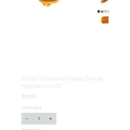
Porta 5 Cortadores Navajas Brocas
Maquina Cnc ACC
Precio
$39.00
Cantidad
Agotado