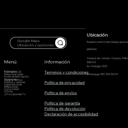
Ubicación
Google Maps
Nuestro centro de trabajo para 
Ubicación y opiniones
pedidos.
Oaxaca de Juárez, Oaxaca, Méx
Menú:
Información
68000.
Av. Hidalgo 1320
Terminos y condiciones
Catálogo
Filamentos 3D
Whatsapp 951 294 3609
Maquinas Laser
Guías de fabricación
Materiales
Soporte Técnico
Política de privacidad
DIseños y vectores
Capacitaciones
Refacciones
Comunidad
Orbitia
Política de envíos
¿Principiantes?
Política de garantía
Política de devolución
Declaración de accesibilidad