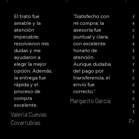
El trato fue
"Satisfecho con
Ad
amable y la
mi compra; la
es
atención
asesoría fue
co
impecable;
puntual y clara,
ll
resolvieron mis
con excelente
es
dudas y me
horario de
bu
ayudaron a
atención.
cl
elegir la mejor
Aunque dudaba
re
opción. Además,
del pago por
ha
la entrega fue
transferencia, el
co
rápida y el
envío fue
du
proceso de
correcto."
su
compra
qu
Margarito García
excelente.
pr
10
Valeria Cuevas
Fra
Covarrubias