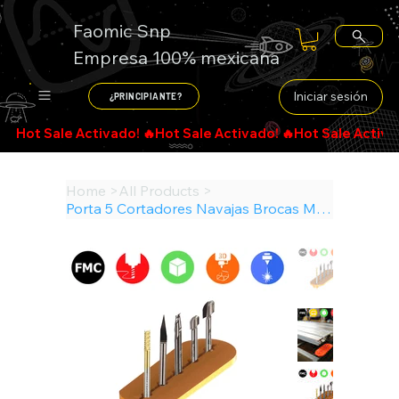
Faomic Snp
Empresa 100% mexicana
Iniciar sesión
¿PRINCIPIANTE?
Search
Home
>
All Products
>
Porta 5 Cortadores Navajas Brocas Maquina Cnc ACC