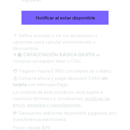
Notificar al estar disponible
📌 Define si incluir o no los accesorios u
opciones para calcular promociones o
descuentos.
👩‍🏫
CAPACITACIÓN BÁSICA GRATIS
al
comprar un equipo láser o CNC.
💳 Paga en hasta 0 MSI con tarjeta de crédito.
💰 Compra ahora y paga después! 3 MSI
sin
tarjeta
con MercadoPago.
La compra de este producto está sujeta a
nuestros términos y condiciones,
políticas de
envío, garantía y cancelaciones.
💸 Descuento adicional disponible pagando por
transferencia electrónica
Precio desde $39