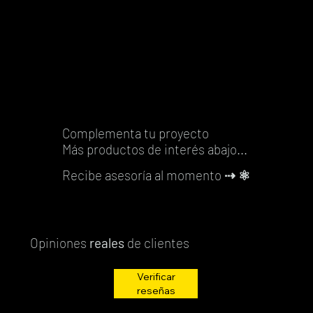
Agregar
al
al
al
carrito
carrito
carrito
carrito
carrito
carrito
carrito
carrito
al
carrito
carrito
carrito
carrito
Complementa tu proyecto
Más productos de interés abajo...
Recibe asesoría al momento
⇢ ⚛️
Opiniones
reales
de clientes
Verificar
reseñas