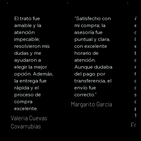
El trato fue
"Satisfecho con
Ad
amable y la
mi compra; la
es
atención
asesoría fue
co
impecable;
puntual y clara,
ll
resolvieron mis
con excelente
es
dudas y me
horario de
bu
ayudaron a
atención.
cl
elegir la mejor
Aunque dudaba
re
opción. Además,
del pago por
ha
la entrega fue
transferencia, el
co
rápida y el
envío fue
du
proceso de
correcto."
su
compra
qu
Margarito García
excelente.
pr
10
Valeria Cuevas
Fra
Covarrubias