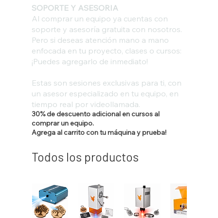
SOPORTE Y ASESORIA
Al comprar un equipo ya cuentas con
soporte y asesoría gratuita con nosotros.
Pero si deseas atención mano a mano
enfocada en tu proyecto, clases o cursos:
¡Puedes agregarlo de inmediato!
Estas son sesiones exclusivas para ti, con
un asesor especializado en tu equipo, en
tiempo real por videollamada.
30% de descuento adicional en cursos al
comprar un equipo.
Agrega al carrito con tu máquina y prueba!
Todos los productos