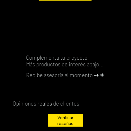
Agregar
al
al
al
carrito
carrito
carrito
carrito
carrito
carrito
carrito
carrito
al
carrito
carrito
carrito
carrito
Complementa tu proyecto
Más productos de interés abajo...
Recibe asesoría al momento
⇢ ⚛️
Opiniones
reales
de clientes
Verificar
reseñas