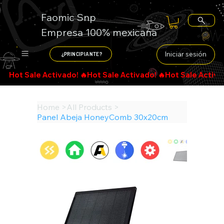
Faomic Snp
Empresa 100% mexicana
Iniciar sesión
¿PRINCIPIANTE?
Search
Home
>
All Products
>
Panel Abeja HoneyComb 30x20cm