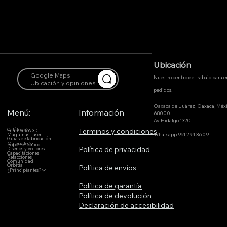
Ubicación
Google Maps
Nuestro centro de trabajo para 
Ubicación y opiniones
pedidos.
Oaxaca de Juárez, Oaxaca, Méx
Menú:
Información
68000.
Av. Hidalgo 1320
Terminos y condiciones
Catálogo
Filamentos 3D
Whatsapp 951 294 3609
Maquinas Laser
Guías de fabricación
Materiales
Soporte Técnico
Política de privacidad
DIseños y vectores
Capacitaciones
Refacciones
Comunidad
Orbitia
Política de envíos
¿Principiantes?
Política de garantía
Política de devolución
Declaración de accesibilidad