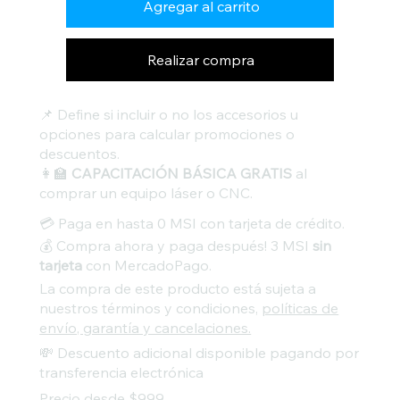
Agregar al carrito
Realizar compra
📌 Define si incluir o no los accesorios u
opciones para calcular promociones o
descuentos.
👩‍🏫
CAPACITACIÓN BÁSICA GRATIS
al
comprar un equipo láser o CNC.
💳 Paga en hasta 0 MSI con tarjeta de crédito.
💰 Compra ahora y paga después! 3 MSI
sin
tarjeta
con MercadoPago.
La compra de este producto está sujeta a
nuestros términos y condiciones,
políticas de
envío, garantía y cancelaciones.
💸 Descuento adicional disponible pagando por
transferencia electrónica
Precio desde $999