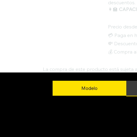
descuentos.
👩‍🏫
CAPACI
Precio desd
💳 Paga en h
💸 Descuento
💰 Compra a
La compra de este producto está sujeta 
Modelo