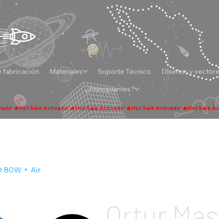
 fabricación
Materiales
Soporte Técnico
DIseños y vector
¿Principiantes?
O 80W + Air
Ortur Mas