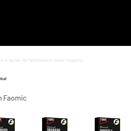
o a guías de fabricación para negocio!
eba!
n Faomic