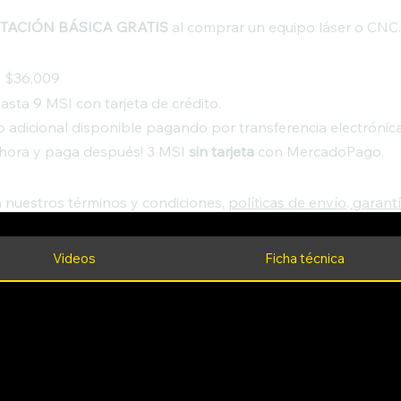
TACIÓN BÁSICA GRATIS
al comprar un equipo láser o CNC
e $36,009
asta 9 MSI con tarjeta de crédito.
 adicional disponible pagando por transferencia electrónic
hora y paga después! 3 MSI
sin tarjeta
con MercadoPago.
a nuestros términos y condiciones,
políticas de envío, garant
Videos
Ficha técnica