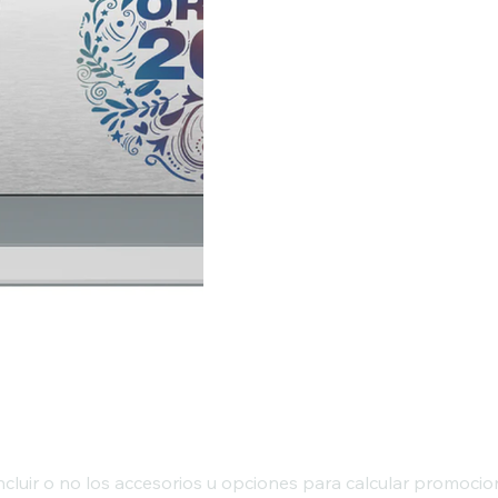
 incluir o no los accesorios u opciones para calcular promoci