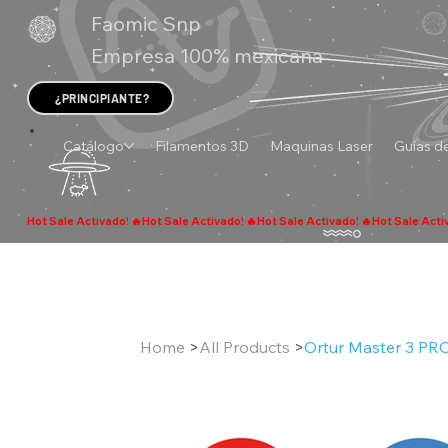
Faomic Snp
Empresa 100% mexicana
¿PRINCIPIANTE?
Catálogo
Filamentos 3D
Maquinas Laser
Guías de
Home
>
All Products
>
Ortur Master 3 PR