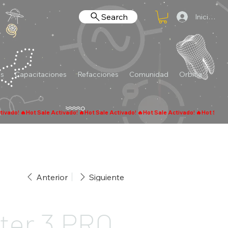
Search
Iniciar se
es
Capacitaciones
Refacciones
Comunidad
Orbitia
Anterior
Siguiente
ter 3 PRO