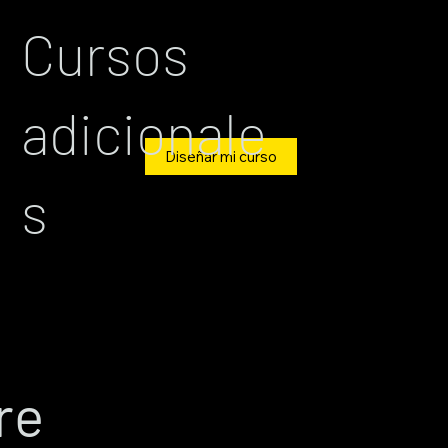
Cursos
adicionale
Diseñar mi curso
s
re