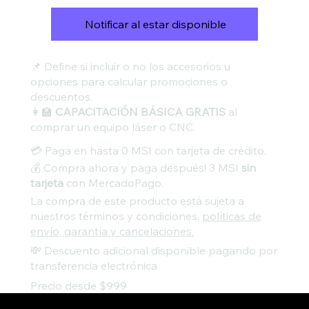
Notificar al estar disponible
📌 Define si incluir o no los accesorios u
opciones para calcular promociones o
descuentos.
👩‍🏫
CAPACITACIÓN BÁSICA GRATIS
al
comprar un equipo láser o CNC.
💳 Paga en hasta 0 MSI con tarjeta de crédito.
💰 Compra ahora y paga después! 3 MSI
sin
tarjeta
con MercadoPago.
La compra de este producto está sujeta a
nuestros términos y condiciones,
políticas de
envío, garantía y cancelaciones.
💸 Descuento adicional disponible pagando por
transferencia electrónica
Precio desde $999