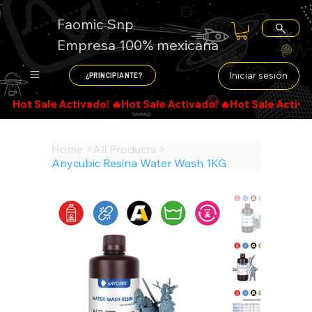
Faomic Snp
Empresa 100% mexicana
Iniciar sesión
¿PRINCIPIANTE?
Search
Home
>
All Products
>
Anycubic Resina Water Wash 1KG