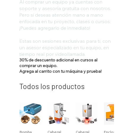
Al comprar un equipo ya cuentas con
soporte y asesoría gratuita con nosotros.
Pero si deseas atención mano a mano
enfocada en tu proyecto, clases o cursos:
¡Puedes agregarlo de inmediato!
Estas son sesiones exclusivas para ti, con
un asesor especializado en tu equipo, en
tiempo real por videollamada.
30% de descuento adicional en cursos al
comprar un equipo.
Agrega al carrito con tu máquina y prueba!
Todos los productos
Bomba
Cabezal
Cabezal
Enclosure