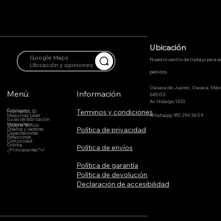
Ubicación
Google Maps
Nuestro centro de trabajo para 
Ubicación y opiniones
pedidos.
Oaxaca de Juárez, Oaxaca, Méx
Menú:
Información
68000.
Av. Hidalgo 1320
Terminos y condiciones
Catálogo
Filamentos 3D
Whatsapp 951 294 3609
Maquinas Laser
Guías de fabricación
Materiales
Soporte Técnico
Política de privacidad
DIseños y vectores
Capacitaciones
Refacciones
Comunidad
Orbitia
Política de envíos
¿Principiantes?
Política de garantía
Política de devolución
Declaración de accesibilidad