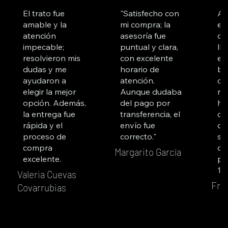
El trato fue
"Satisfecho con
Ad
amable y la
mi compra; la
es
atención
asesoría fue
co
impecable;
puntual y clara,
ll
resolvieron mis
con excelente
es
dudas y me
horario de
bu
ayudaron a
atención.
cl
elegir la mejor
Aunque dudaba
re
opción. Además,
del pago por
ha
la entrega fue
transferencia, el
co
rápida y el
envío fue
du
proceso de
correcto."
su
compra
qu
Margarito García
excelente.
pr
10
Valeria Cuevas
Fra
Covarrubias