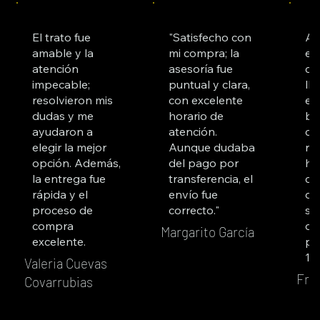
El trato fue
"Satisfecho con
Ad
amable y la
mi compra; la
es
atención
asesoría fue
co
impecable;
puntual y clara,
ll
resolvieron mis
con excelente
es
dudas y me
horario de
bu
ayudaron a
atención.
cl
elegir la mejor
Aunque dudaba
re
opción. Además,
del pago por
ha
la entrega fue
transferencia, el
co
rápida y el
envío fue
du
proceso de
correcto."
su
compra
qu
Margarito García
excelente.
pr
10
Valeria Cuevas
Fra
Covarrubias