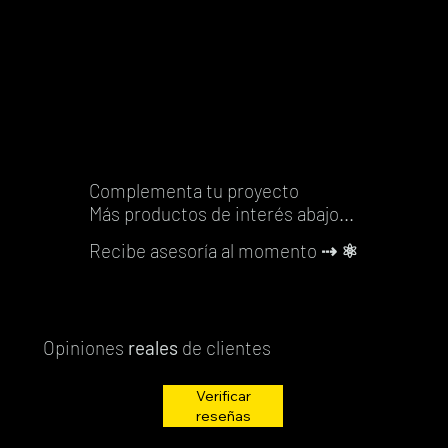
Agregar
al
al
al
carrito
carrito
carrito
carrito
carrito
carrito
carrito
carrito
al
carrito
carrito
carrito
carrito
Complementa tu proyecto
Más productos de interés abajo...
Recibe asesoría al momento
⇢ ⚛️
Opiniones
reales
de clientes
Verificar
reseñas