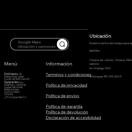
Ubicación
Google Maps
Nuestro centro de trabajo para 
Ubicación y opiniones
pedidos.
Oaxaca de Juárez, Oaxaca, Méx
Menú:
Información
68000.
Av. Hidalgo 1320
Terminos y condiciones
Catálogo
Filamentos 3D
Whatsapp 951 294 3609
Maquinas Laser
Guías de fabricación
Materiales
Soporte Técnico
Política de privacidad
DIseños y vectores
Capacitaciones
Refacciones
Comunidad
Orbitia
Política de envíos
¿Principiantes?
Política de garantía
Política de devolución
Declaración de accesibilidad