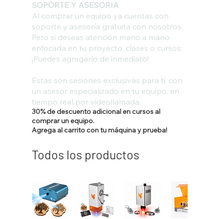
SOPORTE Y ASESORIA
Al comprar un equipo ya cuentas con
soporte y asesoría gratuita con nosotros.
Pero si deseas atención mano a mano
enfocada en tu proyecto, clases o cursos:
¡Puedes agregarlo de inmediato!
Estas son sesiones exclusivas para ti, con
un asesor especializado en tu equipo, en
tiempo real por videollamada.
30% de descuento adicional en cursos al
comprar un equipo.
Agrega al carrito con tu máquina y prueba!
Todos los productos