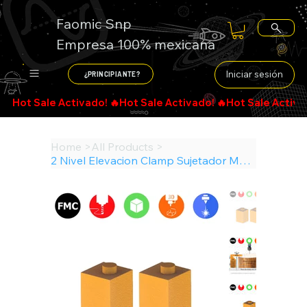
Faomic Snp
Empresa 100% mexicana
Iniciar sesión
¿PRINCIPIANTE?
Search
Home
>
All Products
>
2 Nivel Elevacion Clamp Sujetador Maquina Cnc Bank Power Acc