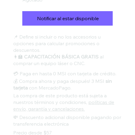
Notificar al estar disponible
📌 Define si incluir o no los accesorios u
opciones para calcular promociones o
descuentos.
👩‍🏫
CAPACITACIÓN BÁSICA GRATIS
al
comprar un equipo láser o CNC.
💳 Paga en hasta 0 MSI con tarjeta de crédito.
💰 Compra ahora y paga después! 3 MSI
sin
tarjeta
con MercadoPago.
La compra de este producto está sujeta a
nuestros términos y condiciones,
políticas de
envío, garantía y cancelaciones.
💸 Descuento adicional disponible pagando por
transferencia electrónica
Precio desde $57