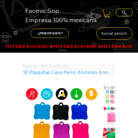
Faomic Snp
Empresa 100% mexicana
Iniciar sesión
¿PRINCIPIANTE?
Search
Home
>
All Products
>
10 Plaquitas Cara Perro Aluminio Anodizado