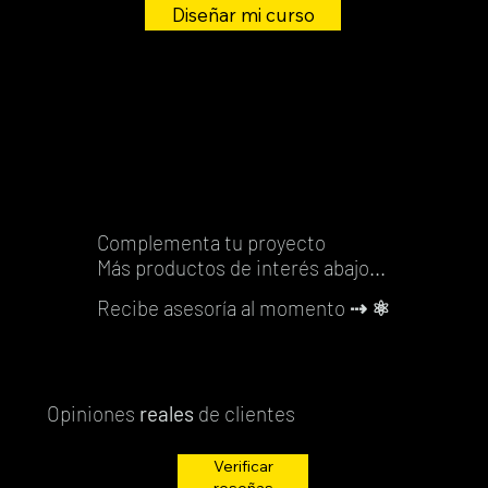
al
al
al
al
al
al
al
al
al
al
carrito
carrito
carrito
Diseñar mi curso
Agregar
Agregar
Agregar
al
al
al
al
al
al
al
al
carrito
carrito
carrito
carrito
carrito
carrito
carrito
carrito
carrito
carrito
Agregar
al
al
al
carrito
carrito
carrito
carrito
carrito
carrito
carrito
carrito
al
carrito
carrito
carrito
carrito
Complementa tu proyecto
Más productos de interés abajo...
Recibe asesoría al momento
⇢ ⚛️
Opiniones
reales
de clientes
Verificar
reseñas