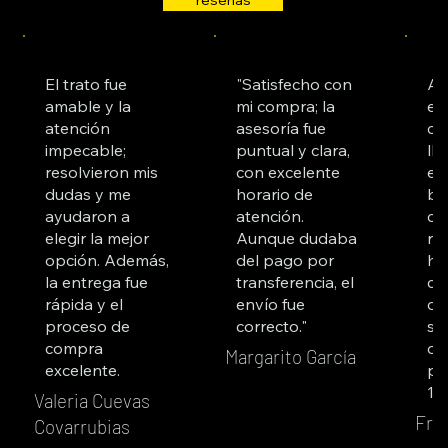
El trato fue
"Satisfecho con
Ad
amable y la
mi compra; la
es
atención
asesoría fue
co
impecable;
puntual y clara,
ll
resolvieron mis
con excelente
es
dudas y me
horario de
bu
ayudaron a
atención.
cl
elegir la mejor
Aunque dudaba
re
opción. Además,
del pago por
ha
la entrega fue
transferencia, el
co
rápida y el
envío fue
du
proceso de
correcto."
su
compra
qu
Margarito García
excelente.
pr
10
Valeria Cuevas
Fra
Covarrubias