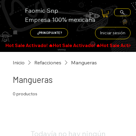
Faomic Snp
Empresa 100% mexicana
Iniciar sesión
¿PRINCIPIANTE?
Inicio
Refacciones
Mangueras
Mangueras
0 productos
Todavía no hay ningún