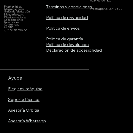
Av. Hidalgo 1320
Terminos y condiciones
Catálogo
Filamentos 3D
Whatsapp 951 294 3609
Maquinas Laser
Guías de fabricación
Materiales
Soporte Técnico
Política de privacidad
DIseños y vectores
Capacitaciones
Refacciones
Comunidad
Orbitia
Política de envíos
¿Principiantes?
Política de garantía
Política de devolución
Declaración de accesibilidad
Ayuda
Elegir mi máquina
Soporte técnico
Asesoría Orbitia
Asesoría Whatsapp