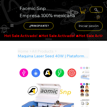
Faomic Snp
Empresa 100% mexicana
Iniciar sesión
¿PRINCIPIANTE?
Search
Home
>
All Products
>
Maquina Laser Seed 40W | Plataforma Móvil