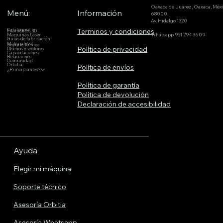
Oaxaca de Juárez, Oaxaca, Méx
Menú:
Información
68000.
Av. Hidalgo 1320
Terminos y condiciones
Catálogo
Filamentos 3D
Whatsapp 951 294 3609
Maquinas Laser
Guías de fabricación
Materiales
Soporte Técnico
Política de privacidad
DIseños y vectores
Capacitaciones
Refacciones
Comunidad
Orbitia
Política de envíos
¿Principiantes?
Política de garantía
Política de devolución
Declaración de accesibilidad
Ayuda
Elegir mi máquina
Soporte técnico
Asesoría Orbitia
Asesoría Whatsapp