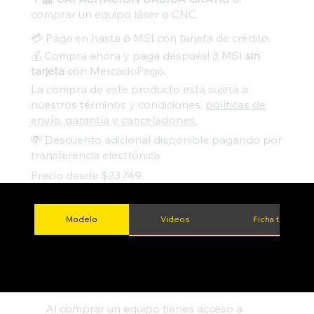
comprar un equipo láser o CNC.
💳 Paga en hasta 6 MSI con tarjeta de crédito.
💰 Compra ahora y paga después! 3 MSI
sin
tarjeta
con MercadoPago.
La compra de este producto está sujeta a
nuestros términos y condiciones,
políticas de
envío, garantía y cancelaciones.
💸 Descuento adicional disponible pagando por
transferencia electrónica
Precio desde $23,749
Modelo
Videos
Ficha técnica
Al comprar un equipo tienes acceso a