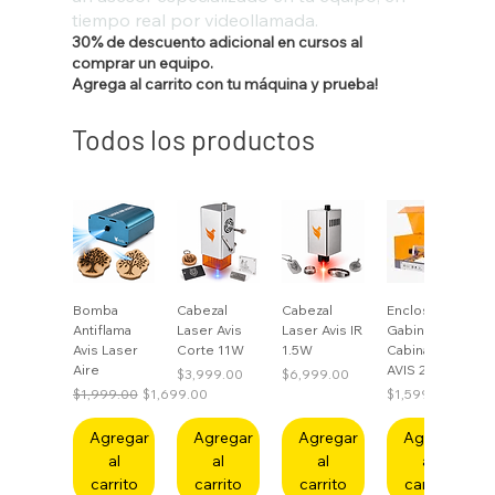
tiempo real por videollamada.
30% de descuento adicional en cursos al
comprar un equipo.
Agrega al carrito con tu máquina y prueba!
Todos los productos
Bomba
Cabezal
Cabezal
Enclosure
Antiflama
Laser Avis
Laser Avis IR
Gabinete
Avis Laser
Corte 11W
1.5W
Cabina para
Aire
AVIS 2
Precio
Precio
$3,999.00
$6,999.00
Precio
Precio de oferta
Precio
$1,999.00
$1,699.00
$1,599.00
Agregar
Agregar
Agregar
Agregar
al
al
al
al
carrito
carrito
carrito
carrito