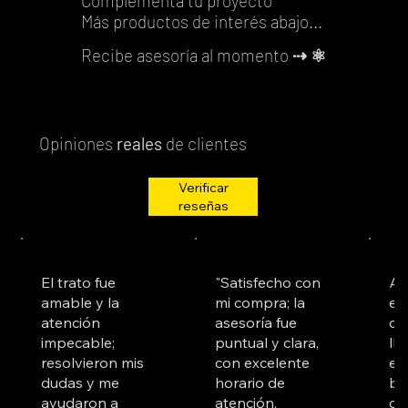
Complementa tu proyecto
Más productos de interés abajo...
Recibe asesoría al momento
⇢ ⚛️
Opiniones
reales
de clientes
Verificar
reseñas
El trato fue
"Satisfecho con
Ad
amable y la
mi compra; la
es
atención
asesoría fue
co
impecable;
puntual y clara,
ll
resolvieron mis
con excelente
es
dudas y me
horario de
bu
ayudaron a
atención.
cl