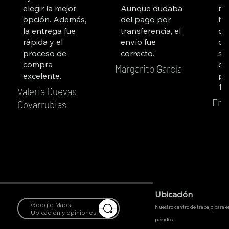
elegir la mejor
Aunque dudaba
re
opción. Además,
del pago por
ha
la entrega fue
transferencia, el
co
rápida y el
envío fue
du
proceso de
correcto."
su
compra
qu
Margarito García
excelente.
pr
10
Valeria Cuevas
Fra
Covarrubias
Ubicación
Google Maps
Nuestro centro de trabajo para 
Ubicación y opiniones
pedidos.