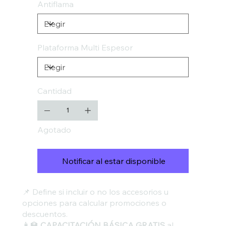
Antiflama
Plataforma Multi Espesor
Cantidad
Agotado
Notificar al estar disponible
📌 Define si incluir o no los accesorios u
opciones para calcular promociones o
descuentos.
👩‍🏫
CAPACITACIÓN BÁSICA GRATIS
al