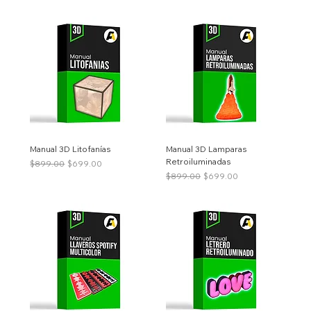
Manual 3D Litofanías
Manual 3D Lamparas
Retroiluminadas
Precio
Precio de oferta
$899.00
$699.00
Precio
Precio de oferta
$899.00
$699.00