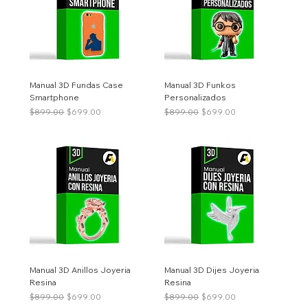
Manual 3D Fundas Case
Manual 3D Funkos
Smartphone
Personalizados
Precio
Precio de oferta
Precio
Precio de oferta
$899.00
$699.00
$899.00
$699.00
Manual 3D Anillos Joyeria
Manual 3D Dijes Joyeria
Resina
Resina
Precio
Precio de oferta
Precio
Precio de oferta
$899.00
$699.00
$899.00
$699.00