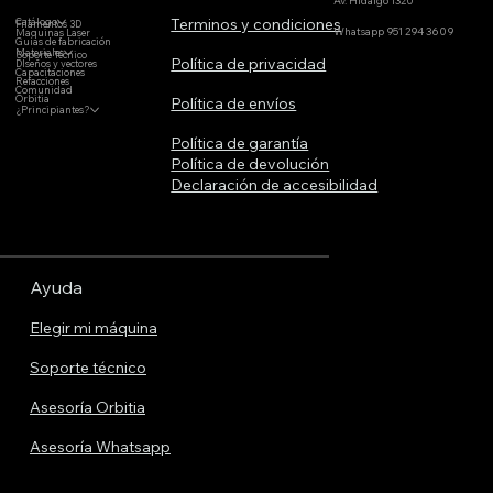
Av. Hidalgo 1320
Terminos y condiciones
Catálogo
Filamentos 3D
Whatsapp 951 294 3609
Maquinas Laser
Guías de fabricación
Materiales
Soporte Técnico
Política de privacidad
DIseños y vectores
Capacitaciones
Refacciones
Comunidad
Orbitia
Política de envíos
¿Principiantes?
Política de garantía
Política de devolución
Declaración de accesibilidad
Ayuda
Elegir mi máquina
Soporte técnico
Asesoría Orbitia
Asesoría Whatsapp