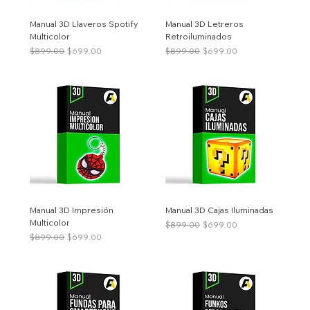
Manual 3D Llaveros Spotify
Manual 3D Letreros
Multicolor
Retroiluminados
Precio
Precio de oferta
Precio
Precio de oferta
$899.00
$699.00
$899.00
$699.00
Manual 3D Impresión
Manual 3D Cajas Iluminadas
Multicolor
Precio
Precio de oferta
$899.00
$699.00
Precio
Precio de oferta
$899.00
$699.00