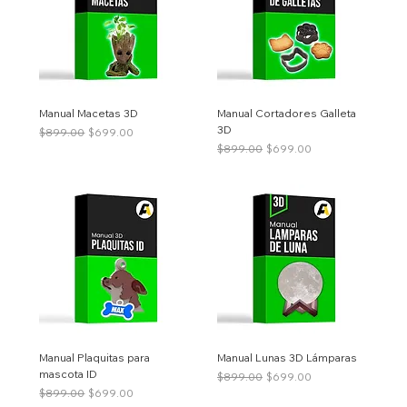
Manual Macetas 3D
Manual Cortadores Galleta
3D
Precio
Precio de oferta
$899.00
$699.00
Precio
Precio de oferta
$899.00
$699.00
Manual Plaquitas para
Manual Lunas 3D Lámparas
mascota ID
Precio
Precio de oferta
$899.00
$699.00
Precio
Precio de oferta
$899.00
$699.00