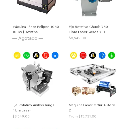
Máquina Láser Eclipse 1060
Eje Rotativo Chuck D80
100W | Rotativa
Fibra Laser Vasos YETI
— Agotado —
Price
$8,549.00
Eje Rotativo Anillos Rings
Máquina Láser Ortur Aufero
Fibra Laser
2
Price
Price
$8,549.00
From $15,731.00