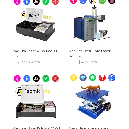
Máquina Láser 40W Radis |
Máquina Desi Fibra Láser
3020
Rotativa
Price
Price
From $18,049.00
From $46,999.00
Máquina Láser Eclipse 50W |
Mesa de elevación para