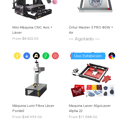
Mini Máquina CNC Avis +
Ortur Master 3 PRO 80W +
Láser
Air
— Agotado —
Price
From $8,822.00
Uso Exhibición
Máquina Lumi Fibra Láser
Maquina Laser AlgoLaser
Portátil
Alpha 22
Price
Price
From $48,999.00
From $11,988.00