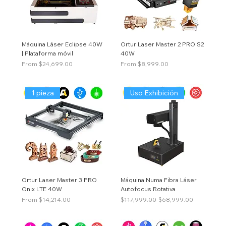
Máquina Láser Eclipse 40W
Ortur Laser Master 2 PRO S2
| Plataforma móvil
40W
Price
Price
From $24,699.00
From $8,999.00
1 pieza
Uso Exhibición
Ortur Laser Master 3 PRO
Máquina Numa Fibra Láser
Onix LTE 40W
Autofocus Rotativa
Price
Regular Price
Sale Price
From $14,214.00
$117,999.00
$68,999.00