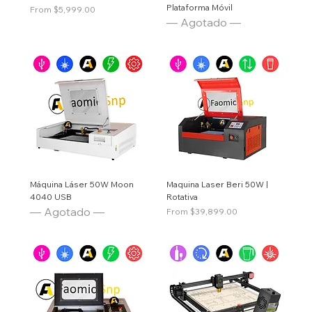
Plataforma Móvil
Price
From $5,999.00
— Agotado —
Máquina Láser 50W Moon
Maquina Laser Beri 50W |
4040 USB
Rotativa
— Agotado —
Price
From $39,899.00