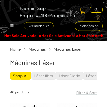
Faomic Snp
Empresa 100% mexicana
Iniciar sesión
¿PRINCIPIANTE?
Home
Máquinas
Máquinas Láser
Máquinas Láser
Shop All
Láser fibra
Láser Diodo
Láser CO2
40 products
Filter & Sort