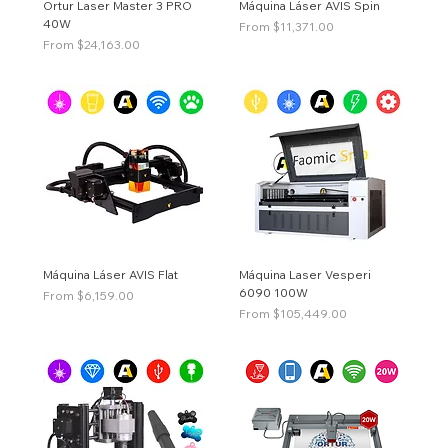
Ortur Laser Master 3 PRO
Máquina Láser AVIS Spin
40W
Price
From $11,371.00
Price
From $24,163.00
Máquina Láser AVIS Flat
Máquina Laser Vesperi
6090 100W
Price
From $6,159.00
Price
From $105,449.00